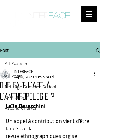
inter
face
ENGAGED ANTHROPOLOGY
Post
All Posts
INTERFACE
All Posts
Sep 2, 2020
1 min read
Que fait l’art à
Beiträge Summer School
l’anthropologie ?
SF-Platform
Leïla Baracchini
Ascona Charter
Un appel à contribution vient d’être 
lancé par la 
revue ethnographiques.org se 